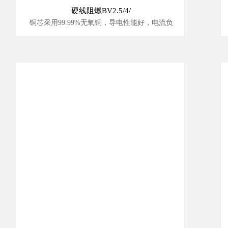
硬线阻燃BV2.5/4/
铜芯采用99.99%无氧铜，导电性能好，电流负
载能力强。
柔韧性好，不易折断，使用中不易发热