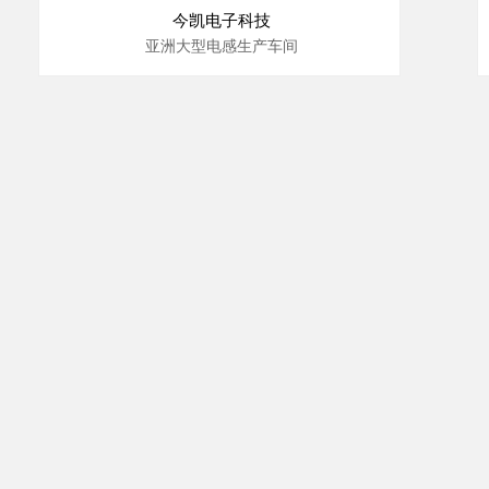
今凯电子科技
亚洲大型电感生产车间
10000 级洁净室安装工程；
温度：23℃±2℃；
湿度：50%±1