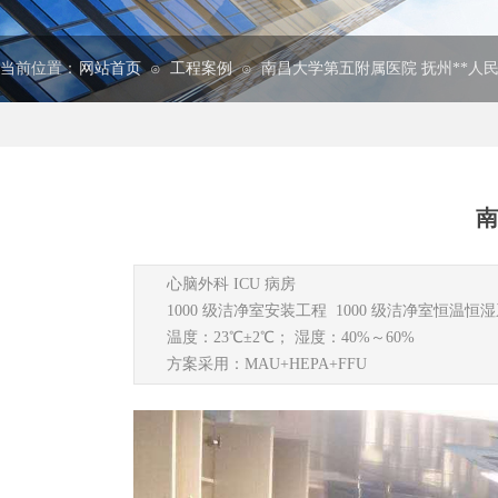
当前位置：
网站首页
工程案例
南昌大学第五附属医院 抚州**人
⊙
⊙
南
心脑外科 ICU 病房
1000 级洁净室安装工程 1000 级洁净室恒温恒
温度：23℃±2℃； 湿度：40%～60%
方案采用：MAU+HEPA+FFU