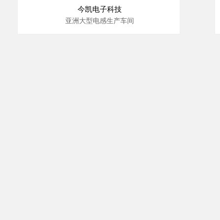
今凯电子科技
亚洲大型电感生产车间
10000 级洁净室安装工程；
温度：23℃±2℃；
湿度：50%±1